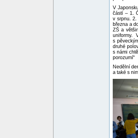
V Japonsku 
částí – 1. 
v srpnu. 2.
března a do
ZŠ a většin
uniformy. V
s pěveckým
druhé polov
s námi chtě
porozumí“
Nedělní den
a také s ni