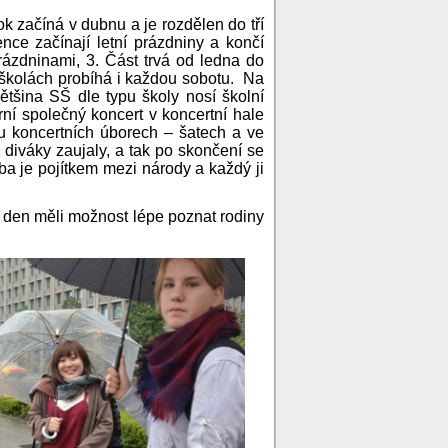
ok začíná v dubnu a je rozdělen do tří
nce začínají letní prázdniny a končí
rázdninami, 3. Část trvá od ledna do
 školách probíhá i každou sobotu. Na
ětšina SŠ dle typu školy nosí školní
rní společný koncert v koncertní hale
 koncertních úborech – šatech a ve
 diváky zaujaly, a tak po skončení se
udba je pojítkem mezi národy a každý ji
ý den měli možnost lépe poznat rodiny