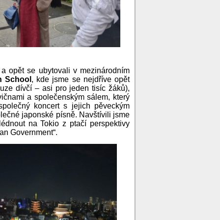
 a opět se ubytovali v mezinárodním
h School
, kde jsme se nejdříve opět
ze dívčí – asi pro jeden tisíc žáků),
vičnami a společenským sálem, který
společný koncert s jejich pěveckým
lečné japonské písně. Navštívili jsme
édnout na Tokio z ptačí perspektivy
itan Government“.