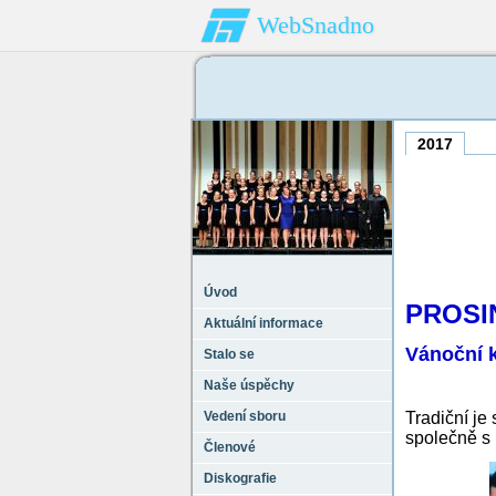
WebSnadno
2017
Úvod
PROSI
Aktuální informace
Vánoční 
Stalo se
Naše úspěchy
Vedení sboru
Tradiční je
společně s
Členové
Diskografie