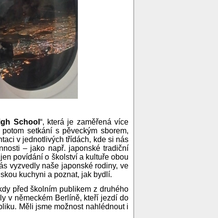
igh School
“, která je zaměřená více
, potom setkání s pěveckým sborem,
aci v jednotlivých třídách, kde si nás
nosti – jako např. japonské tradiční
jen povídání o školství a kultuře obou
nás vyzvedly naše japonské rodiny, ve
skou kuchyni a poznat, jak bydlí.
 kdy před školním publikem z druhého
ly v německém Berlíně, kteří jezdí do
liku. Měli jsme možnost nahlédnout i