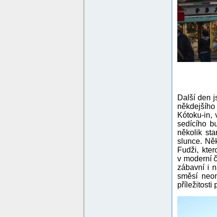
Další den j
někdejšího
Kótoku-in,
sedícího b
několik st
slunce. Něk
Fudži, kte
v moderní č
zábavní i n
směsí neon
příležitost