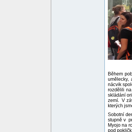
Během poby
umělecky, 
nácvik spol
rozdělili n
skládání or
zemí. V záv
kterých jsm
Sobotní de
stupně v pr
Myojo na r
pod pokličk