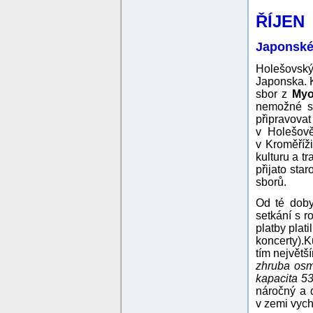
ŘÍJEN
Japonské
Holešovský
Japonska. K
sbor z
Myo
nemožné se
připravovat
v Holešově
v Kroměříž
kulturu a 
přijato st
sborů.
Od té doby
setkání s r
platby plat
koncerty).
K
tím největ
zhruba osmi
kapacita 5
náročný a d
v zemi vych