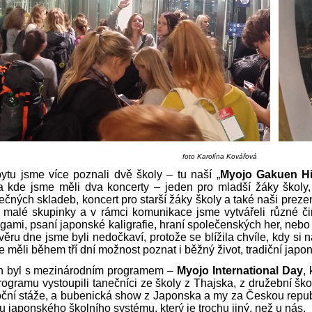
foto Karolína Kovářová
tu jsme více poznali dvě školy – tu naší „
Myojo Gakuen H
a kde jsme měli dva koncerty – jeden pro mladší žáky školy
ečných skladeb, koncert pro starší žáky školy a také naši prezent
a malé skupinky a v rámci komunikace jsme vytvářeli různé čin
igami, psaní japonské kaligrafie, hraní společenských her, nebo 
ěru dne jsme byli nedočkaví, protože se blížila chvíle, kdy si 
e měli během tří dní možnost poznat i běžný život, tradiční japon
n byl s mezinárodním programem –
Myojo International Day
,
ogramu vystoupili tanečníci ze školy z Thajska, z družební ško
oční stáže, a bubenická show z Japonska a my za Českou repub
u japonského školního systému, který je trochu jiný, než u nás.