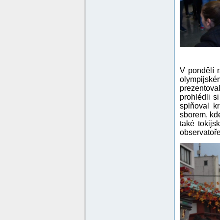
V pondělí 
olympijské
prezentoval
prohlédli 
splňoval k
sborem, kde
také tokijs
observatoře