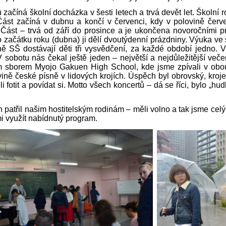
začíná školní docházka v šesti letech a trvá devět let. Školní r
Část začíná v dubnu a končí v červenci, kdy v polovině červe
 Část – trvá od září do prosince a je ukončena novoročními p
 začátku roku (dubna) ji dělí dvoutýdenní prázdniny. Výuka ve
ě SŠ dostávají děti tři vysvědčení, za každé období jedno. V
 sobotu nás čekal ještě jeden – největší a nejdůležitější veče
 sborem Myojo Gakuen High School, kde jsme zpívali v obou
ině české písně v lidových krojích. Úspěch byl obrovský, kroje
li fotit a povídat si. Motto všech koncertů – dá se říci, bylo „h
 patřil našim hostitelským rodinám – měli volno a tak jsme cel
mi využít nabídnutý program.