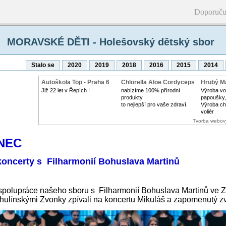
Doporuču
MORAVSKÉ DĚTI - Holešovský dětský sbor
Stalo se
2020
2019
2018
2016
2015
2014
Autoškola Top - Praha 6
Chlorella Aloe Cordyceps
Hrubý Ma
Již 22 let v Řepích !
nabízíme 100% přírodní
Výroba vol
produkty
papoušky,
to nejlepší pro vaše zdraví.
Výroba ch
voliér
Tvorba webov
NEC
koncerty s Filharmonií Bohuslava Martinů
 spolupráce našeho sboru s Filharmonií Bohuslava Martinů ve Zl
 hulínskými Zvonky zpívali na koncertu Mikuláš a zapomenutý z