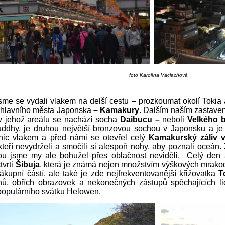
foto Karolína Vaclachová
sme se vydali vlakem na delší cestu – prozkoumat okolí Tokia
 hlavního města Japonska
– Kamakury
. Dalším naším zastaven
 v jehož areálu se nachází socha
Daibucu –
neboli
Velkého 
uddhy, je druhou největší bronzovou sochou v Japonsku a je
anic vlakem a před námi se otevřel celý
Kamakurský záliv 
teří nevydrželi a smočili si alespoň nohy, aby poznali oceán. 
rou jsme my ale bohužel přes oblačnost neviděli. Celý den 
tvrti
Šibuja
, která je známá nejen množstvím výškových mrako
ákupní částí, ale také je zde nejfrekventovanější křižovatka
T
ů, obřích obrazovek a nekonečných zástupů spěchajících lid
i populárního svátku Helowen.