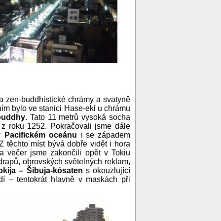
 a zen-buddhistické chrámy a svatyně
ím bylo ve stanici Hase-eki u chrámu
buddhy
. Tato 11 metrů vysoká socha
 z roku 1252. Pokračovali jsme dále
v Pacifickém oceánu
i se západem
Z těchto míst bývá dobře vidět i hora
a večer jsme zakončili opět v Tokiu
drapů, obrovských světelných reklam,
okija – Šibuja-kósaten
s okouzlující
í – tentokrát hlavně v maskách při