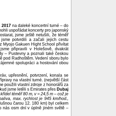
1. 2017
na daleké koncertní turné – do
ohli uspořádat koncerty pro japonský
tarat, jsme ještě netušili, že téměř
me potvrdili a začali jejich cestu
z Myojo Gakuen Hight School přivítat
sme připravili v Holešově, dvakrát
dy – Pustevny a poznali také českou
vě pod Radhoštěm. Vedení sboru bylo
zájemné spolupráci a hostování obou
áv, upřesnění, potvrzení, konala se
ravy na vlastní turné. (největší část
me použili vlastní zdroje z honorářů za
dkud jsme letěli s Emirates přes
Dubaj
í křídel téměř 80 m, v = 24,5 m – což je
paliva, max. rychlost je 945 km/hod.,
zdušnou čarou 12. 180 km) byl celkem
lo nás osm dní v úplně jiném světě –