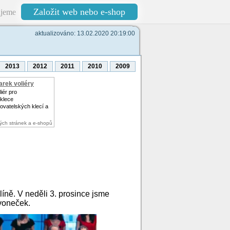
Založit web nebo e-shop
jeme
aktualizováno: 13.02.2020 20:19:00
2013
2012
2011
2010
2009
rek voliéry
iér pro
klece
ovatelských klecí a
ých stránek a e-shopů
íně. V neděli 3. prosince jsme
voneček.