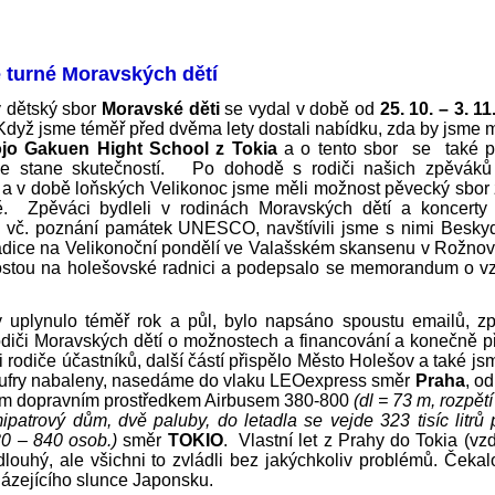
 turné Moravských dětí
 dětský sbor
Moravské děti
se vydal v době od
25. 10. – 3. 1
dyž jsme téměř před dvěma lety dostali nabídku, zda by jsme m
jo Gakuen Hight School z Tokia
a o tento sbor se také pos
 stane skutečností. Po dohodě s rodiči našich zpěváků js
 a v době loňských Velikonoc jsme měli možnost pěvecký sbor 
. Zpěváci bydleli v rodinách Moravských dětí a koncerty j
i vč. poznání památek UNESCO, navštívili jsme s nimi Besky
tradice na Velikonoční pondělí ve Valašském skansenu v Rožno
arostou na holešovské radnici a podepsalo se memorandum o v
 uplynulo téměř rok a půl, bylo napsáno spoustu emailů, zpr
odiči Moravských dětí o možnostech a financování a konečně příp
ili rodiče účastníků, další částí přispělo Město Holešov a také js
ufry nabaleny, nasedáme do vlaku LEOexpress směr
Praha
, o
ším dopravním prostředkem Airbusem 380-800
(dl = 73 m, rozpět
patrový dům, dvě paluby, do letadla se vejde 323 tisíc litrů 
30 – 840 osob.)
směr
TOKIO
. Vlastní let z Prahy do Tokia (v
louhý, ale všichni to zvládli bez jakýchkoliv problémů. Čeka
ázejícího slunce Japonsku.