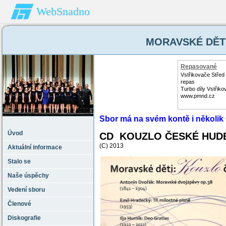
WebSnadno
MORAVSKÉ DĚTI 
Repasované
Turbodmychadl
Vstřikovače Střed 
repas
Turbo díly Vstřiko
www.pmnd.cz
Sbor má na svém kontě i několik
Úvod
CD KOUZLO ČESKÉ HUD
(C)
2013
Aktuální informace
Stalo se
Naše úspěchy
Vedení sboru
Členové
Diskografie