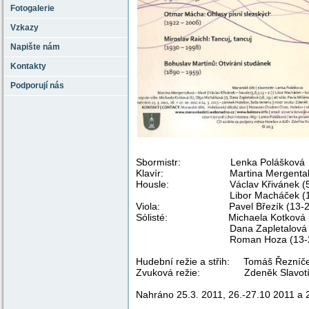
Fotogalerie
Vzkazy
Napište nám
Kontakty
Podporují nás
Sbormistr: L
Klavír: Martina Mergental
Housle: Václav Křivánek (5,6
Libor Macháček (13-
Viola: Pavel Březík (13-2
Sólisté: Michaela Kotková (6), 
Dana Zapletalová (16,19),
Roman Hoza (13-2
Hudební režie a střih: Tomáš Řezníč
Zvuková režie: Zdeněk Slavotí
Nahráno 25.3. 2011, 26.-27.10 2011 a 