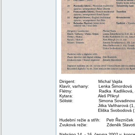
Dirigent: 
Klavír, varhany: Lenka Šimordová
Flétny: Radka Kadlíková, Jan
Kytara: Aleš Přikryl
Sólisté: Simona Sovadinová (1,2
Jitka Vaňharová (1,13), T
Eliška Svobodová (13), Ver
Hudební režie a střih: Petr Řezníček
Zvuková režie: Zdeněk Slavotí
Nahráno 14. - 16. června 2002 v konce