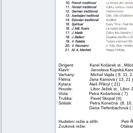
Dirigent: Karel Košárek st., Miloš
Klavír: Jaroslava Kupská,Karel Ko
Varhany: Michal Vajda ( 8, 11, 21
Flétna: Jana Kaniová ( 13, 21 
Kytara: Aleš Přikryl ( 21)
Housle: Libor Ježek st., Libor Jež
Viola: Petra Košárková ( 7)
Trubka: Pavel Skopal (4
Sólisté: Petra Konečná (8, 10, 1
Dana Tiefenbachová ( 10,
Hudební režie a střih: Petr Ře
Zvuková režie: Otakar T