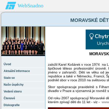
WebSnadno
MORAVSKÉ DĚTI 
MORAVSKÉ
Úvod
založil Karel Košárek v roce 1974 na 
špičkové těleso profesionální úrovně.
Aktuální informace
jméno v zahraničí. Děti ve věku od je
republice a také v Německu, Francii, Šp
Stalo se
podnikl sbor v roce 2010 na světovou 
Naše úspěchy
Sbor spolupracuje pravidelně s Filhar
divadlo v Praze a významná je rovněž s
Vedení sboru
Od roku 2007 spolupracují Moravské dě
Členové
kterém zpívají děti do 11 let - viz -
www.
Diskografie