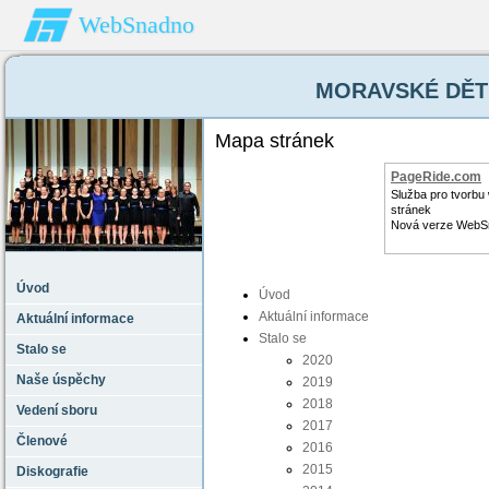
WebSnadno
MORAVSKÉ DĚTI 
Mapa stránek
PageRide.com
Služba pro tvorb
stránek
Nová verze WebS
Úvod
Úvod
Aktuální informace
Aktuální informace
Stalo se
Stalo se
2020
Naše úspěchy
2019
2018
Vedení sboru
2017
Členové
2016
2015
Diskografie