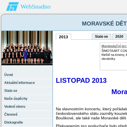
WebSnadno
MORAVSKÉ DĚTI 
2013
Stalo se
2020
Manipulační tec
ŠIMOTA ART CO
Kleště na kmeny, 
obrubníky
Úvod
LISTOPAD 2013
Aktuální informace
Mora
Stalo se
Naše úspěchy
Vedení sboru
Na slavnostním koncertu, který pořádalo
československého státu zazněly kouzeln
Členové
Bouškové, ale také naše Moravské děti z
Diskografie
Překvapením pro posluchače bylo pře