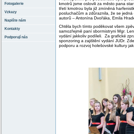
kmotrů jsme oslovili za město pana st
Fotogalerie
třetí kmotrou byla již zmíněná harfen
Vzkazy
posluchačům a zdůraznila, že se jedná 
autorů – Antonína Dvořáka, Emila Hrade
Napište nám
Chtěla bych tímto poděkovat všem zpěv
Kontakty
samozřejmě paní sbormistryni Mgr. Lenc
vydání jakkoliv podíleli. Za grafické 
Podporují nás
sponzoring a zajištění vydání JUDr. Z
podporu a rozvoj holešovské kultury jak
Mgr. Jana S