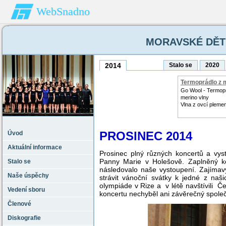
WebSnadno
MORAVSKÉ DĚTI 
2014
Stalo se
2020
Termoprádlo z 
vlny
Go Wool - Termop
merino vlny
Vlna z ovcí pleme
PROSINEC 2014
Úvod
Aktuální informace
Prosinec plný různých koncertů a vys
Panny Marie v Holešově. Zaplněný ko
Stalo se
následovalo naše vystoupení. Zajímavý
Naše úspěchy
strávit vánoční svátky k jedné z naš
olympiáde v Rize a v létě navštívili 
Vedení sboru
koncertu nechyběl ani závěrečný spole
Členové
Diskografie