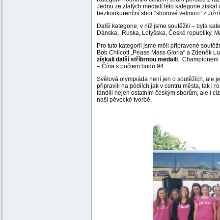
Jednu ze zlatých medailí této kategorie získa
bezkonkurenční sbor “sborové velmoci“ z J
Další kategorie, v níž jsme soutěžili – byla ka
Dánska, Ruska, Lotyšska, České republiky, Mal
Pro tuto kategorii jsme měli připravené sout
Bob Chilcott „Pease Mass Gloria“ a Zdeněk L
získali další stříbrnou medaili
. Championem ka
– Čína s počtem bodů 94.
Světová olympiáda není jen o soutěžích, ale je
připravili na pódiích jak v centru města, tak i
fandili nejen ostatním českým sborům, ale i ci
naší pěvecké tvorbě.