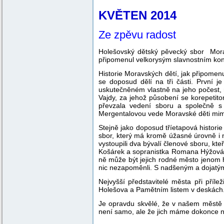
KVĚTEN 2014
Ze zpěvu radost
Holešovský dětský pěvecký sbor
Mora
připomenul velkorysým slavnostním ko
Historie Moravských dětí, jak připomen
se doposud dělí na tři části. První j
uskutečněném vlastně na jeho počest,
Vajdy, za jehož působení se korepeti
převzala vedení sboru a společně s
Mergentalovou vede Moravské děti mim
Stejně jako doposud tříetapová historie 
sbor, který má kromě úžasné úrovně i 
vystoupili dva bývalí členové sboru, kt
Košárek a sopranistka Romana Hýžová - 
ně může být jejich rodné město jenom hr
nic nezapoměnli. S nadšeným a dojatým
Nejvyšší představitelé města při příle
Holešova a Pamětním listem v deskách
Je opravdu skvělé, že v našem městě e
není samo, ale že jich máme doko