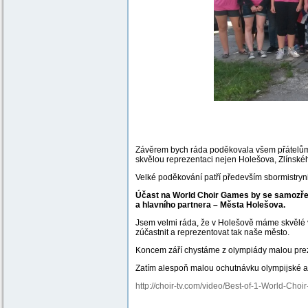
Závěrem bych ráda poděkovala všem přátelům 
skvělou reprezentaci nejen Holešova, Zlínskéh
Velké poděkování patří především sbormistry
Účast na World Choir Games by se samozřejmě
a hlavního partnera – Města Holešova.
Jsem velmi ráda, že v Holešově máme skvělé
zúčastnit a reprezentovat tak naše město.
Koncem září chystáme z olympiády malou preze
Zatím alespoň malou ochutnávku olympijské a
http://choir-tv.com/video/Best-of-1-World