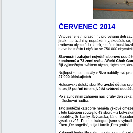
ČERVENEC 2014
Vytoužené letní prázdniny pro většinu dětí za
jinak…..prázdniny, neprázdniny, zkoušelo se, la
světovou olympiádu sborů, která se koná každé 
hlavního města Lotyšska se 750 000 obyvateli
Slavnostní zahájení největší sborové soutě
kontinentů a 73 zemí světa. World Choir Gam
žijí vyjímečným svátkem olympijských her, kte
Nejlepší koncertní sály v Rize nabídly své pro
27 000 účinkujících
.
Holešovský dětský sbor
Moravské děti
se svo
letos již potřetí této největší světové soutěže
Po slavnostním zahájení nás druhý den čekal
= Duchovní hudba.
Tato soutěžní kategorie neměla věkové omezení
v této kategorii soutěžilo 43 sborů – z Lotyšs
republiky, Srí Lanky, Švýcarska, Itálie, Equád
vysokou věží. Pro tuto kategorii jsme si vybrali
Eben „De angelis“, a Ilja Hurník „Deo gratis“.
Kategorii hodnotilo celkem sedm porotců z rů