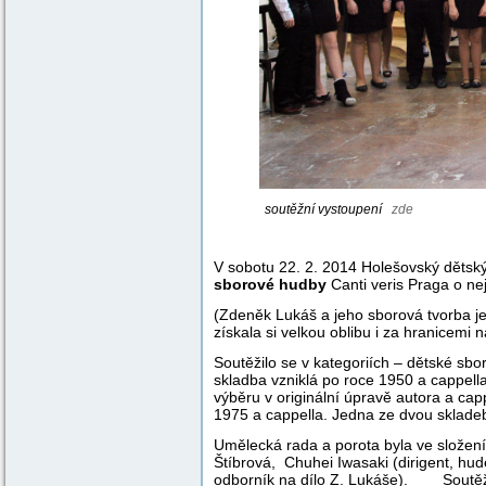
soutěžní vystoupení
zde
f
V sobotu 22. 2. 2014 Holešovský dětsk
sborové hudby
Canti veris Praga o n
(Zdeněk Lukáš a jeho sborová tvorba j
získala si velkou oblibu i za hranicemi
Soutěžilo se v kategoriích – dětské sb
skladba vzniklá po roce 1950 a cappella
výběru v originální úpravě autora a ca
1975 a cappella. Jedna ze dvou sklade
Umělecká rada a porota byla ve složení
Štíbrová, Chuhei Iwasaki (dirigent, hud
odborník na dílo Z. Lukáše). Soutěžil