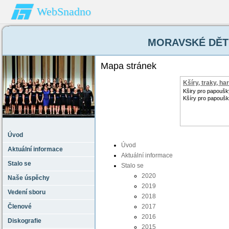
WebSnadno
MORAVSKÉ DĚTI 
Mapa stránek
Kšíry, traky, ha
Kširy pro papoušk
Kšíry pro papoušky
Úvod
Úvod
Aktuální informace
Aktuální informace
Stalo se
Stalo se
2020
Naše úspěchy
2019
Vedení sboru
2018
Členové
2017
2016
Diskografie
2015