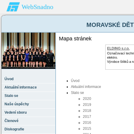
WebSnadno
MORAVSKÉ DĚTI 
Mapa stránek
ELDING s.r.o.
Označovací techn
elektro.
Výrobce štítků a 
Úvod
Úvod
Aktuální informace
Aktuální informace
Stalo se
Stalo se
2020
Naše úspěchy
2019
2018
Vedení sboru
2017
Členové
2016
2015
Diskografie