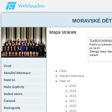
WebSnadno
MORAVSKÉ DĚTI 
Mapa stránek
Tradiční bylinn
Potíže se zdravím
se na Dr
Zhenga, který Vás 
zdravě
Úvod
Úvod
Aktuální informace
Aktuální informace
Stalo se
Stalo se
2020
Naše úspěchy
2019
Vedení sboru
2018
Členové
2017
2016
Diskografie
2015